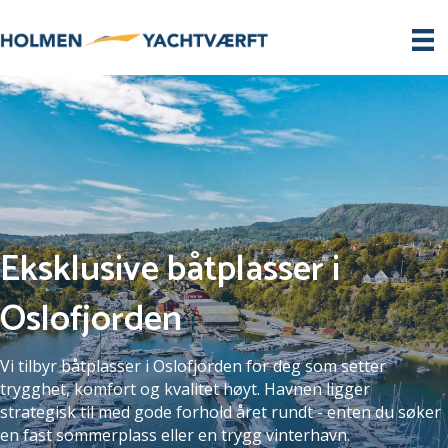
Eksklusive båtplasser i
Oslofjorden
Vi tilbyr båtplasser i Oslofjorden for deg som setter
trygghet, komfort og kvalitet høyt. Havnen ligger
strategisk til med gode forhold året rundt - enten du søker
en fast sommerplass eller en trygg vinterhavn.